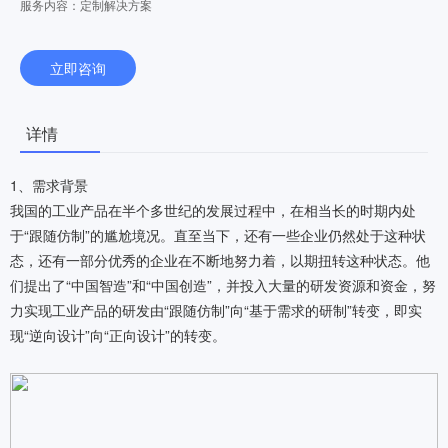
程的精益研发平台框架
服务内容：定制解决方案
立即咨询
详情
1、需求背景
我国的工业产品在半个多世纪的发展过程中，在相当长的时期内处
于“跟随仿制”的尴尬境况。直至当下，还有一些企业仍然处于这种状
态，还有一部分优秀的企业在不断地努力着，以期扭转这种状态。他
们提出了“中国智造”和“中国创造”，并投入大量的研发资源和资金，努
力实现工业产品的研发由“跟随仿制”向“基于需求的研制”转变，即实
现“逆向设计”向“正向设计”的转变。