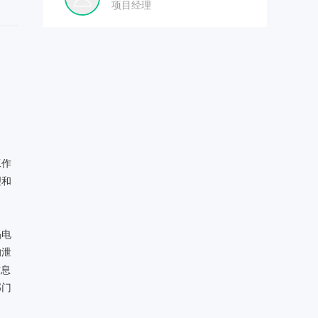
项目经理
工作
理和
码电
的泄
信息
部门