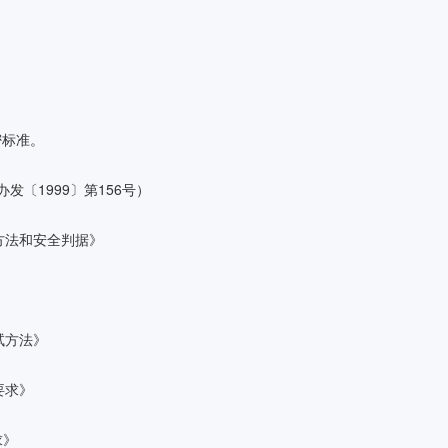
密标准。
〔1999〕第156号）
试方法和安全判据》
试方法》
要求》
求》